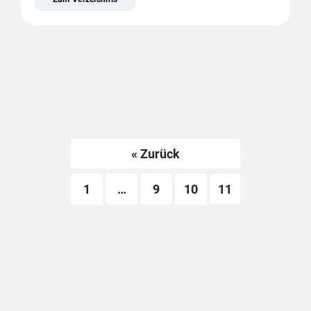
« Zurück
1
…
9
10
11