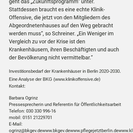
geht das „Zukunftsprogramm“ unter.
Stattdessen braucht es eine echte Klinik-
Offensive, die jetzt von den Mitgliedern des
Abgeordnetenhauses auf den Weg gebracht
werden muss“, so Schreiner. „Ein Weniger im
Vergleich zu vor der Krise ist den
Krankenhäusern, ihren Beschäftigten und auch
der Bevölkerung nicht vermittelbar.“
Investitionsbedarf der Krankenhäuser in Berlin 2020-2030.
)
Eine Analyse der BKG
(
www.klinikoffensive.de
Kontakt:
Barbara Ogrinz
Pressesprecherin und Referentin für Öffentlichkeitsarbeit
Telefon: 030 330 996-16
mobil: 0151 21229701
E-Mail:
ogrinz@bkgev.de
www.bkgev.de
www.pflegejetztberlin.de
www.kli